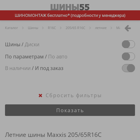
ШИНОМОНТАЖ бесплатно* (подробности у менеджера)
Каталог
Шины
R
16C
205/65 R16C
летние
Maxxis
Шины
/
Диски
По параметрам
/
По авто
В наличии
/
И под заказ
Сбросить фильтры
Показать
Летние шины Maxxis 205/65R16C