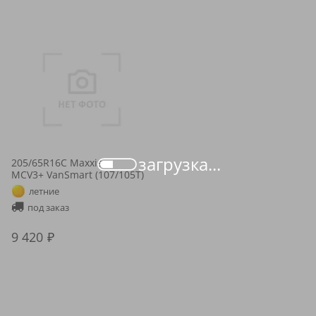
загрузка...
205/65R16C Maxxis
MCV3+ VanSmart (107/105T)
летние
под заказ
9 420