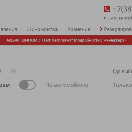
+7(38
г. Омск, Енисе
авления
Шиномонтаж
Хранение
Резервиро
Акция!
ШИНОМОНТАЖ бесплатно* (подробности у менеджера)
?
Где выб
рам
По автомобилю
Только