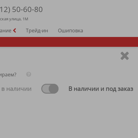
12)
50-60-80
йская улица, 1М
вание
Трейд-ин
Ошиповка
ираем?
 в наличии
В наличии и под заказ