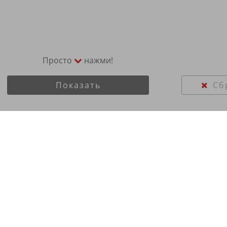
Просто
нажми!
Показать
Сб
R16C