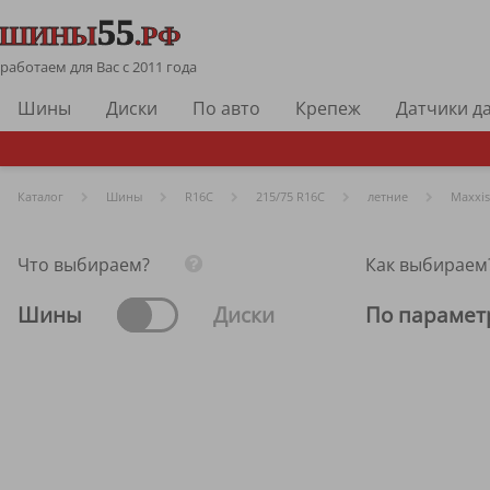
работаем для Вас с 2011 года
Шины
Диски
По авто
Крепеж
Датчики д
Каталог
Шины
R
16C
215/75 R16C
летние
Maxxis
Что выбираем?
Как выбираем
Шины
Диски
По парамет