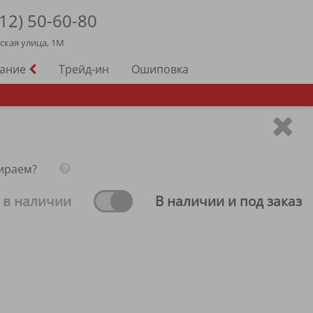
12)
50-60-80
йская улица, 1М
вание
Трейд-ин
Ошиповка
ираем?
 в наличии
В наличии и под заказ