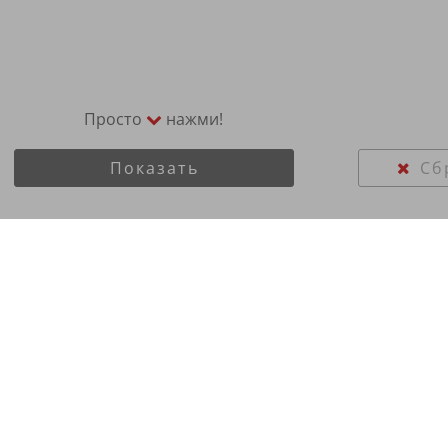
Просто
нажми!
Показать
Сб
18C