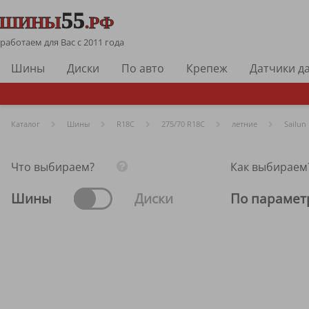
работаем для Вас с 2011 года
Шины
Диски
По авто
Крепеж
Датчики д
Каталог
Шины
R
18C
275/70 R18C
летние
Sailun
Что выбираем?
Как выбираем
Шины
Диски
По парамет