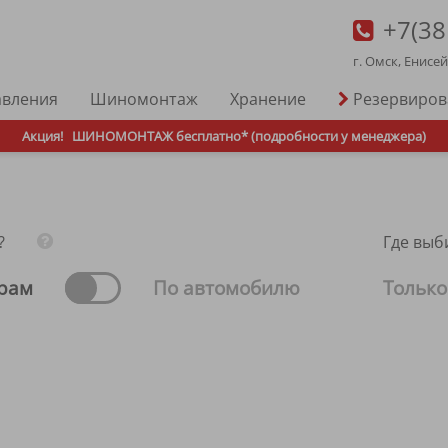
+7(38
г. Омск, Енисе
авления
Шиномонтаж
Хранение
Резервиро
Акция!
ШИНОМОНТАЖ бесплатно* (подробности у менеджера)
?
Где выб
рам
По автомобилю
Только