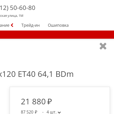
12)
50-60-80
йская улица, 1М
вание
Трейд-ин
Ошиповка
 5x120 ET40 64,1 BDm
21 880
87 520
-
4
шт.