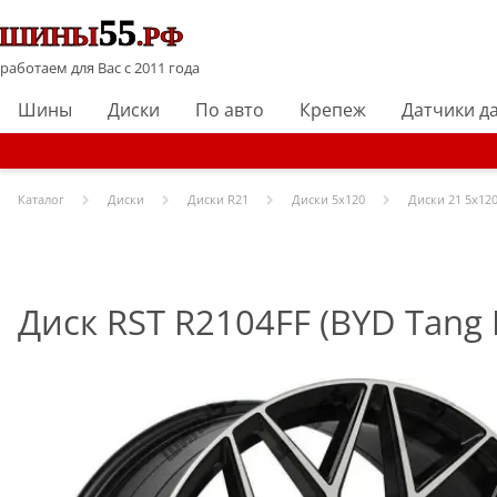
работаем для Вас с 2011 года
Шины
Диски
По авто
Крепеж
Датчики д
Каталог
Диски
Диски R
21
Диски
5x120
Диски
21 5x120
Диск RST R2104FF (BYD Tang II