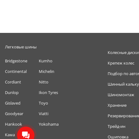
Легковые шины
Колесные диски
Bridgestone
Kumho
Крепеж колес
Continental
Michelin
Подбор по авт
Cordiant
Nitto
Шинный кальку
Dunlop
Ikon Tyres
Шиномонтаж
Gislaved
Toyo
Хранение
Goodyear
Viatti
Резервировани
Hankook
Yokohama
Трейд-ин
Кама
Ошиповка