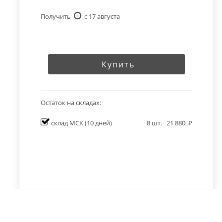
Получить
c 17 августа
Купить
Остаток на складах:
склад МСК
(10 дней)
8
шт.
21 880