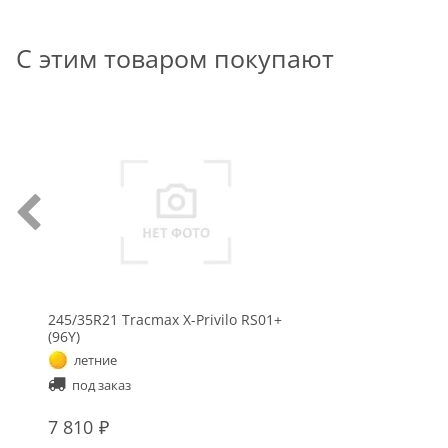
С этим товаром покупают
245/35R21 Tracmax X-Privilo RS01+
(96Y)
летние
под заказ
7 810