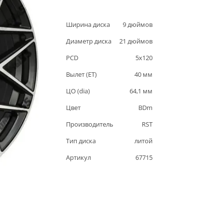
Ширина диска
9
дюймов
Диаметр диска
21
дюймов
PCD
5
x
120
Вылет (ET)
40
мм
ЦО (dia)
64,1
мм
Цвет
BDm
Производитель
RST
Тип диска
литой
Артикул
67715