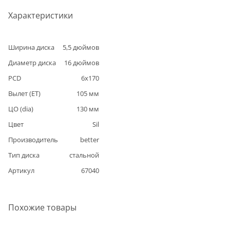
Характеристики
Ширина диска
5,5
дюймов
Диаметр диска
16
дюймов
PCD
6
x
170
Вылет (ET)
105
мм
ЦО (dia)
130
мм
Цвет
Sil
Производитель
better
Тип диска
стальной
Артикул
67040
Похожие товары