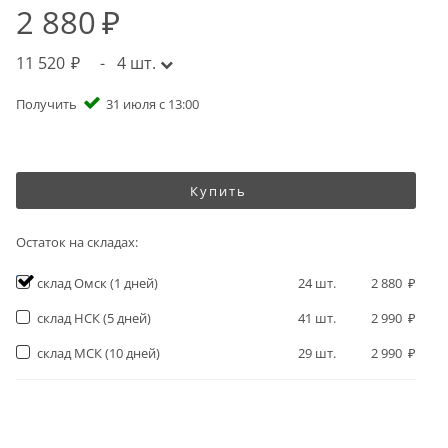
2 880
11 520
-
4
шт.
Получить
31 июля с 13:00
Купить
Остаток на складах:
склад Омск
(1 дней)
24
шт.
2 880
склад НСК
(5 дней)
41
шт.
2 990
склад МСК
(10 дней)
29
шт.
2 990