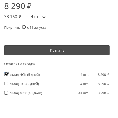
8 290
33 160
-
4
шт.
Получить
c 11 августа
Купить
Остаток на складах:
склад НСК
(5 дней)
4
шт.
8 290
склад ЕКБ
(2 дней)
4
шт.
8 290
склад МСК
(10 дней)
41
шт.
8 290