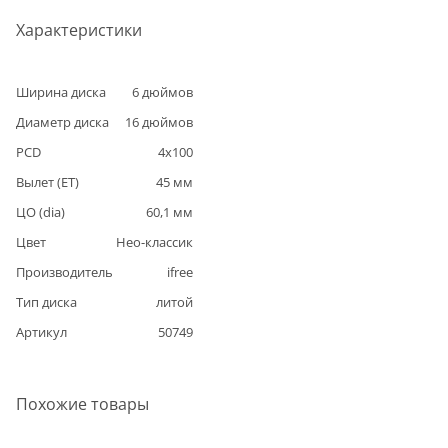
Характеристики
Ширина диска
6
дюймов
Диаметр диска
16
дюймов
PCD
4
x
100
Вылет (ET)
45
мм
ЦО (dia)
60,1
мм
Цвет
Нео-классик
Производитель
ifree
Тип диска
литой
Артикул
50749
Похожие товары