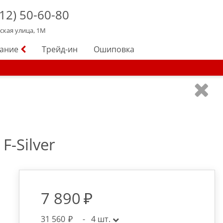
12)
50-60-80
йская улица, 1М
вание
Трейд-ин
Ошиповка
F-Silver
7 890
31 560
-
4
шт.