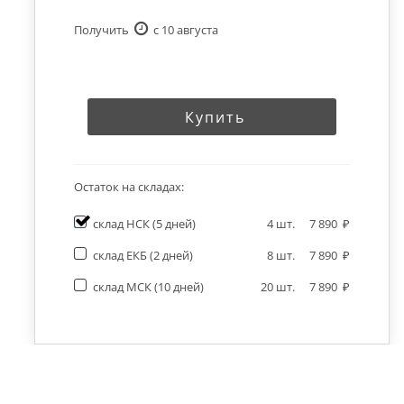
Получить
c 10 августа
Купить
Остаток на складах:
склад НСК
(5 дней)
4
шт.
7 890
склад ЕКБ
(2 дней)
8
шт.
7 890
склад МСК
(10 дней)
20
шт.
7 890