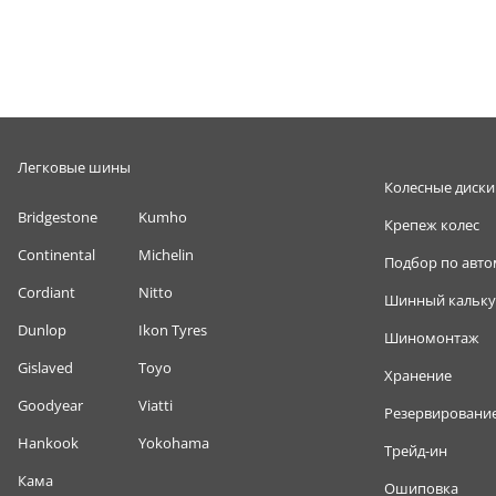
Легковые шины
Колесные диски
Bridgestone
Kumho
Крепеж колес
Continental
Michelin
Подбор по авт
Cordiant
Nitto
Шинный кальку
Dunlop
Ikon Tyres
Шиномонтаж
Gislaved
Toyo
Хранение
Goodyear
Viatti
Резервировани
Hankook
Yokohama
Трейд-ин
Кама
Ошиповка