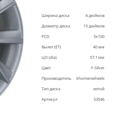
Ширина диска
6
дюймов
Диаметр диска
15
дюймов
PCD
5
x
100
Вылет (ET)
40
мм
ЦО (dia)
57,1
мм
Цвет
F-Silver
Производитель
khomenwheels
Тип диска
литой
Артикул
53546