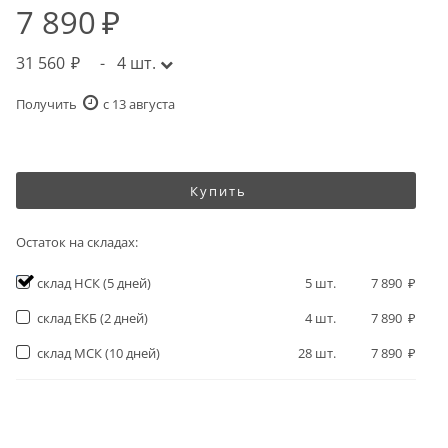
7 890
31 560
-
4
шт.
Получить
c 13 августа
Купить
Остаток на складах:
склад НСК
(5 дней)
5
шт.
7 890
склад ЕКБ
(2 дней)
4
шт.
7 890
склад МСК
(10 дней)
28
шт.
7 890