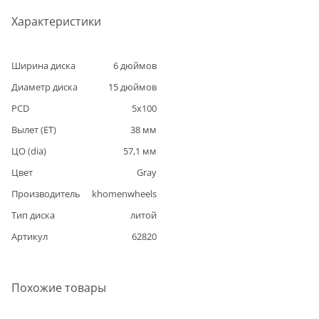
Характеристики
Ширина диска
6
дюймов
Диаметр диска
15
дюймов
PCD
5
x
100
Вылет (ET)
38
мм
ЦО (dia)
57,1
мм
Цвет
Gray
Производитель
khomenwheels
Тип диска
литой
Артикул
62820
Похожие товары