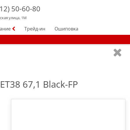
12)
50-60-80
йская улица, 1М
вание
Трейд-ин
Ошиповка
ET38 67,1 Black-FP