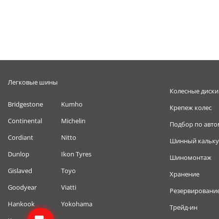
Легковые шины
Колесные диски
Bridgestone
Kumho
Крепеж колес
Continental
Michelin
Подбор по авт
Cordiant
Nitto
Шинный кальку
Dunlop
Ikon Tyres
Шиномонтаж
Gislaved
Toyo
Хранение
Goodyear
Viatti
Резервировани
Hankook
Yokohama
Трейд-ин