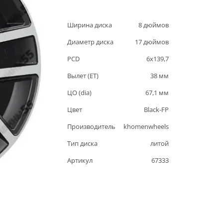
Ширина диска
8
дюймов
Диаметр диска
17
дюймов
PCD
6
x
139,7
Вылет (ET)
38
мм
ЦО (dia)
67,1
мм
Цвет
Black-FP
Производитель
khomenwheels
Тип диска
литой
Артикул
67333