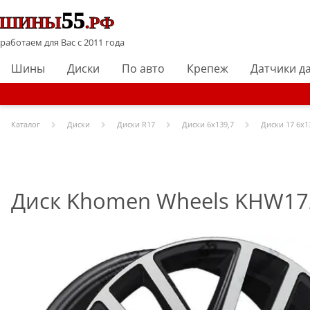
работаем для Вас с 2011 года
Шины
Диски
По авто
Крепеж
Датчики д
Каталог
Диски
Диски R
17
Диски
6x139,7
Диски
17 6x1
Диск Khomen Wheels KHW1723 