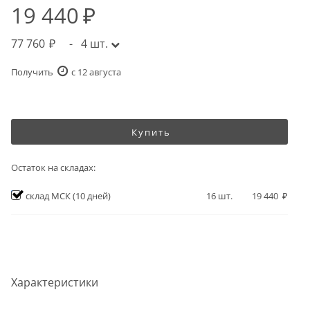
19 440
77 760
-
4
шт.
Получить
c 12 августа
Купить
Остаток на складах:
склад МСК
(10 дней)
16
шт.
19 440
Характеристики