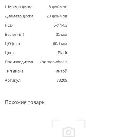
Ширина диска
8
дюймов
Диаметр диска
20
дюймов
PCD
5
x
114,3
Вылет (ET)
35
мм
ЦО (dia)
60,1
мм
Цвет
Black
Производитель
khomenwheels
Тип диска
литой
Артикул
73209
Похожие товары