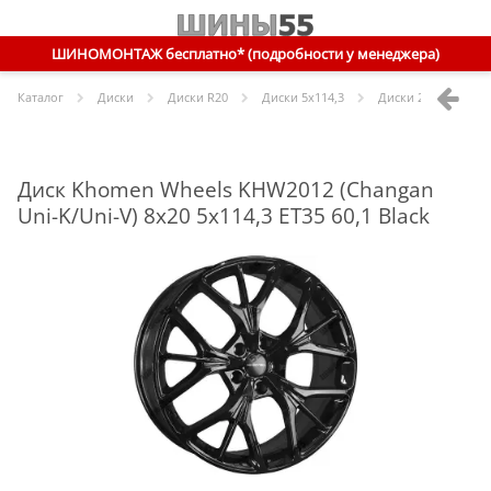
ШИНОМОНТАЖ бесплатно* (подробности у менеджера)
Каталог
Диски
Диски R
20
Диски
5x114,3
Диски
20 5x114,3 E
Диск Khomen Wheels KHW2012 (Changan
Uni-K/Uni-V) 8x20 5x114,3 ET35 60,1 Black