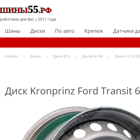
работаем для Вас с 2011 года
Шины
Диски
По авто
Крепеж
Датчики д
Каталог
Диски
Диски R
15
Диски
5x160
Диски
15 5x160
Диск Kronprinz Ford Transit 6