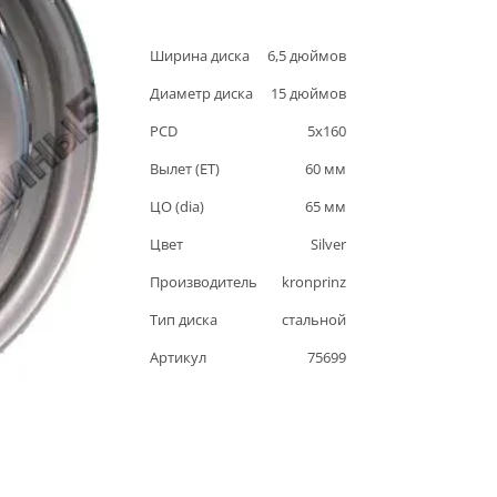
Ширина диска
6,5
дюймов
Диаметр диска
15
дюймов
PCD
5
x
160
Вылет (ET)
60
мм
ЦО (dia)
65
мм
Цвет
Silver
Производитель
kronprinz
Тип диска
стальной
Артикул
75699