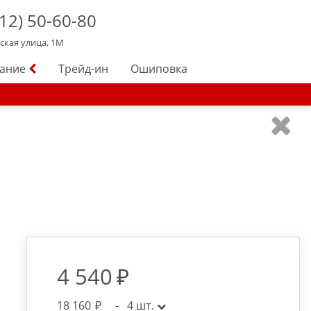
12)
50-60-80
йская улица, 1М
вание
Трейд-ин
Ошиповка
4 540
18 160
-
4
шт.