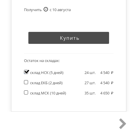
Получить
c 10 августа
Купить
Остаток на складах:
склад НСК
(5 дней)
24
шт.
4 540
склад ЕКБ
(2 дней)
27
шт.
4 540
склад МСК
(10 дней)
35
шт.
4 650