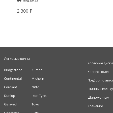
под заказ
2 300
Легковые шины
Колесные диски
Bridgestone
Kumho
Крепеж колес
Continental
Michelin
Подбор по авт
Cordiant
Nitto
Шинный кальку
Dunlop
Ikon Tyres
Шиномонтаж
Gislaved
Toyo
Хранение
Goodyear
Viatti