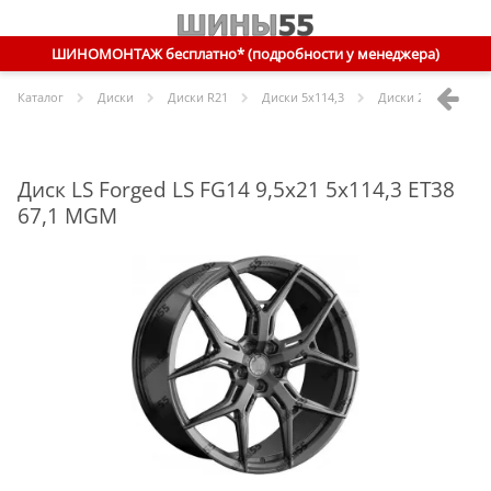
ШИНОМОНТАЖ бесплатно* (подробности у менеджера)
Каталог
Диски
Диски R
21
Диски
5x114,3
Диски
21 5x114,3 E
Диск LS Forged LS FG14 9,5x21 5x114,3 ET38
67,1 MGM