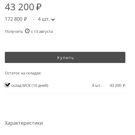
43 200
172 800
-
4
шт.
Получить
c 13 августа
Купить
Остаток на складах:
склад МСК
(10 дней)
4
шт.
43 200
Характеристики