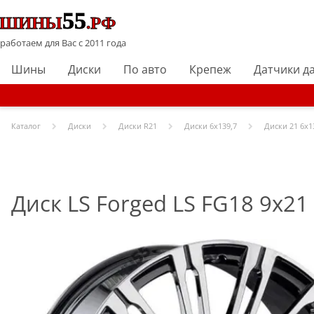
работаем для Вас с 2011 года
Шины
Диски
По авто
Крепеж
Датчики д
Каталог
Диски
Диски R
21
Диски
6x139,7
Диски
21 6x1
Диск LS Forged LS FG18 9x21