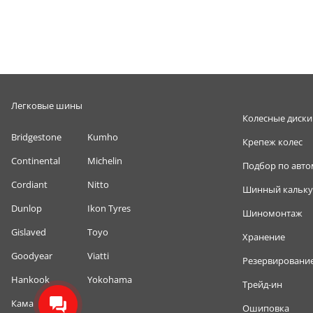
Легковые шины
Колесные диски
Bridgestone
Kumho
Крепеж колес
Continental
Michelin
Подбор по авт
Cordiant
Nitto
Шинный кальку
Dunlop
Ikon Tyres
Шиномонтаж
Gislaved
Toyo
Хранение
Goodyear
Viatti
Резервировани
Hankook
Yokohama
Трейд-ин
Кама
Ошиповка