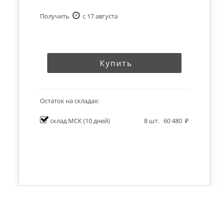
Получить
c 17 августа
Купить
Остаток на складах:
склад МСК
(10 дней)
8
шт.
60 480