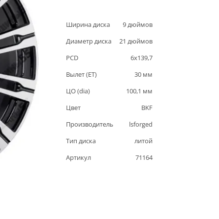
Ширина диска
9
дюймов
Диаметр диска
21
дюймов
PCD
6
x
139,7
Вылет (ET)
30
мм
ЦО (dia)
100,1
мм
Цвет
BKF
Производитель
lsforged
Тип диска
литой
Артикул
71164