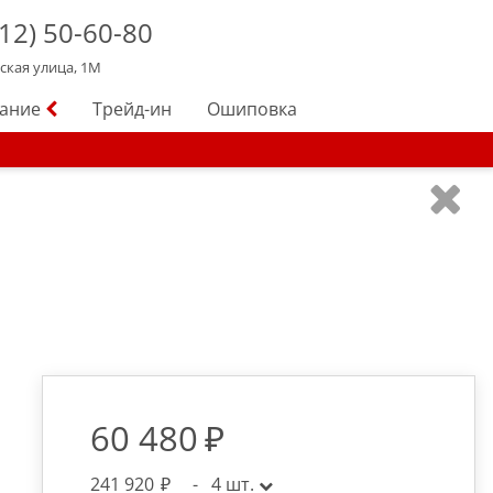
12)
50-60-80
йская улица, 1М
вание
Трейд-ин
Ошиповка
60 480
241 920
-
4
шт.