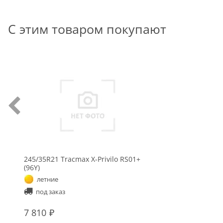
С этим товаром покупают
245/35R21 Tracmax X-Privilo RS01+
(96Y)
летние
под заказ
7 810