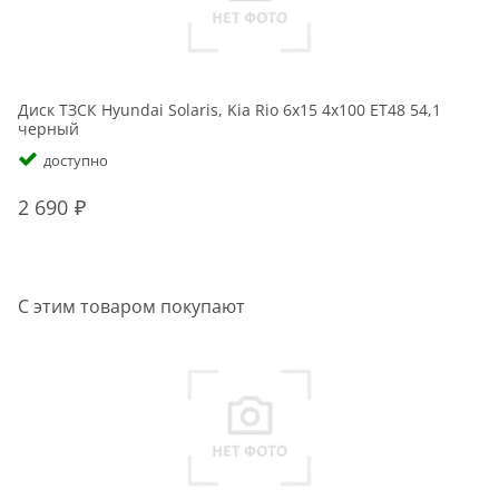
Диск ТЗСК Hyundai Solaris, Kia Rio 6x15 4x100 ET48 54,1
Ди
черный
с
доступно
2 690
2
С этим товаром покупают