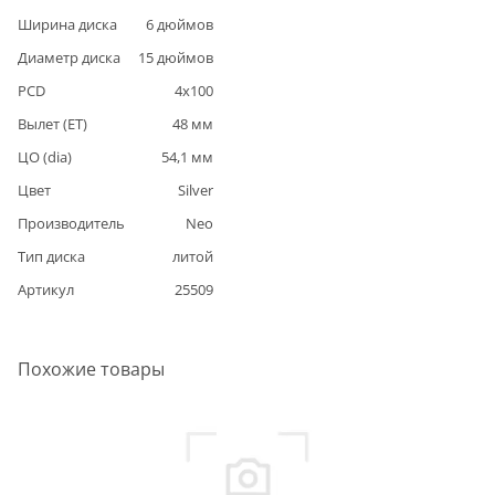
Ширина диска
6
дюймов
Диаметр диска
15
дюймов
PCD
4
x
100
Вылет (ET)
48
мм
ЦО (dia)
54,1
мм
Цвет
Silver
Производитель
Neo
Тип диска
литой
Артикул
25509
Похожие товары