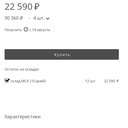
22 590
90 360
-
4
шт.
Получить
c 19 августа
Купить
Остаток на складах:
склад МСК
(10 дней)
12
шт.
22 590
Характеристики