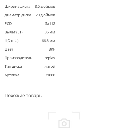
Ширина диска
8,5
дюймов
Диаметр диска
20
дюймов
PCD
5
x
112
Вылет (ET)
36
мм
ЦО (dia)
66,6
мм
Цвет
BKF
Производитель
replay
Тип диска
литой
Артикул
71666
Похожие товары