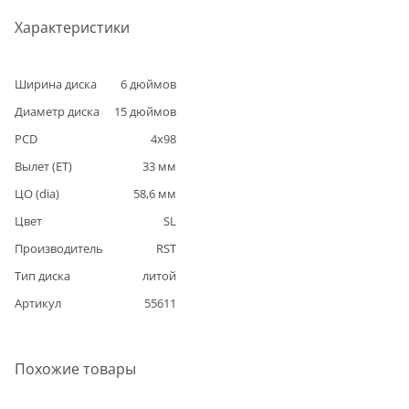
Характеристики
Ширина диска
6
дюймов
Диаметр диска
15
дюймов
PCD
4
x
98
Вылет (ET)
33
мм
ЦО (dia)
58,6
мм
Цвет
SL
Производитель
RST
Тип диска
литой
Артикул
55611
Похожие товары