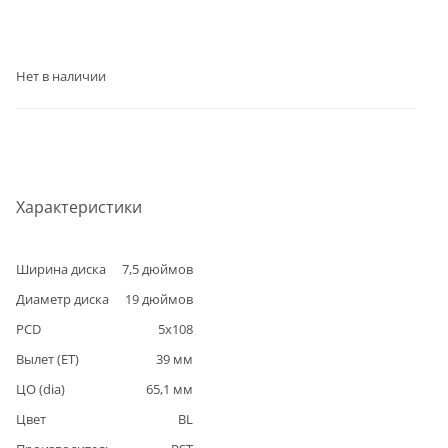
Нет в наличии
Характеристики
Ширина диска
7,5
дюймов
Диаметр диска
19
дюймов
PCD
5
x
108
Вылет (ET)
39
мм
ЦО (dia)
65,1
мм
Цвет
BL