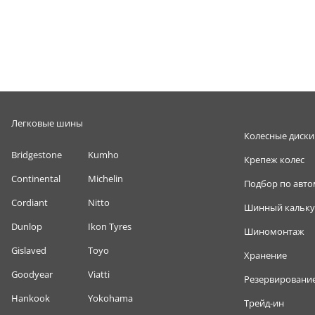
Легковые шины
Колесные диски
Bridgestone
Kumho
Крепеж колес
Continental
Michelin
Подбор по авт
Cordiant
Nitto
Шинный кальку
Dunlop
Ikon Tyres
Шиномонтаж
Gislaved
Toyo
Хранение
Goodyear
Viatti
Резервировани
Hankook
Yokohama
Трейд-ин