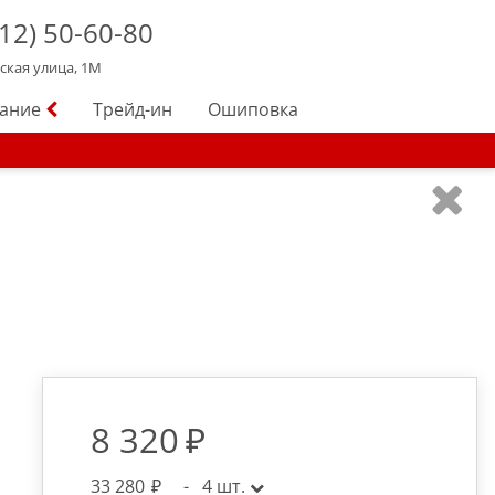
12)
50-60-80
йская улица, 1М
вание
Трейд-ин
Ошиповка
8 320
33 280
-
4
шт.