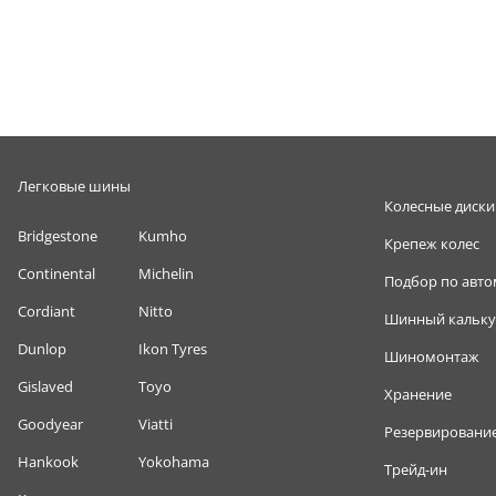
Легковые шины
Колесные диски
Bridgestone
Kumho
Крепеж колес
Continental
Michelin
Подбор по авт
Cordiant
Nitto
Шинный кальку
Dunlop
Ikon Tyres
Шиномонтаж
Gislaved
Toyo
Хранение
Goodyear
Viatti
Резервировани
Hankook
Yokohama
Трейд-ин