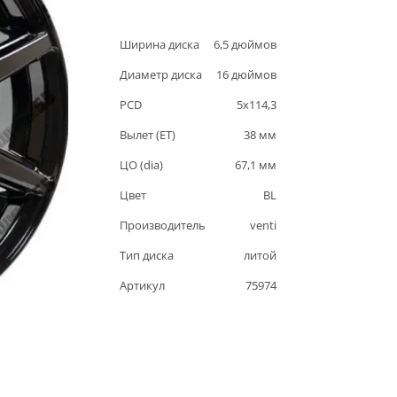
Ширина диска
6,5
дюймов
Диаметр диска
16
дюймов
PCD
5
x
114,3
Вылет (ET)
38
мм
ЦО (dia)
67,1
мм
Цвет
BL
Производитель
venti
Тип диска
литой
Артикул
75974