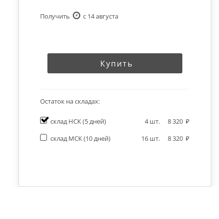
Получить
c 14 августа
Купить
Остаток на складах:
склад НСК
(5 дней)
4
шт.
8 320
склад МСК
(10 дней)
16
шт.
8 320