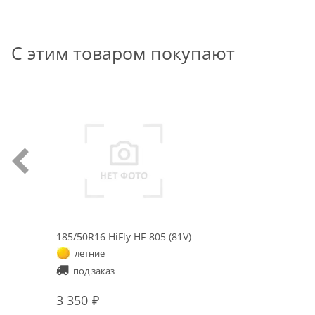
С этим товаром покупают
185/50R16 HiFly HF-805 (81V)
летние
под заказ
3 350