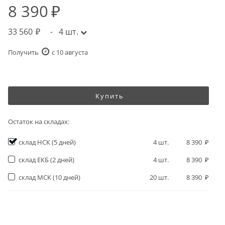
8 390
33 560
-
4
шт.
Получить
c 10 августа
Купить
Остаток на складах:
склад НСК
(5 дней)
4
шт.
8 390
склад ЕКБ
(2 дней)
4
шт.
8 390
склад МСК
(10 дней)
20
шт.
8 390