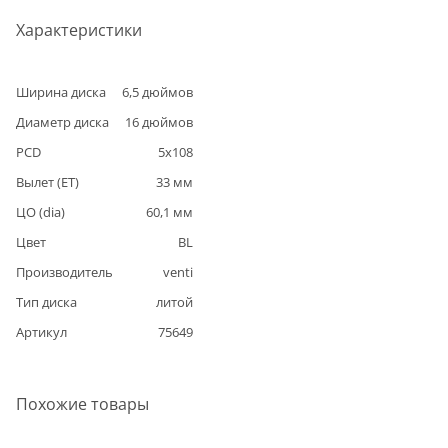
Характеристики
Ширина диска
6,5
дюймов
Диаметр диска
16
дюймов
PCD
5
x
108
Вылет (ET)
33
мм
ЦО (dia)
60,1
мм
Цвет
BL
Производитель
venti
Тип диска
литой
Артикул
75649
Похожие товары