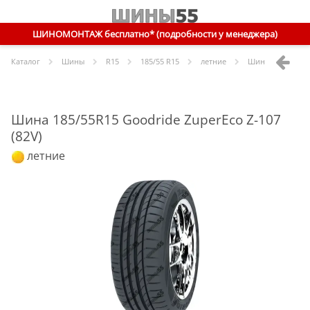
ШИНОМОНТАЖ бесплатно* (подробности у менеджера)
Каталог
Шины
R
15
185/55 R15
летние
Шины
Goodride
Шина 185/55R15 Goodride ZuperEco Z-107
(82V)
летние