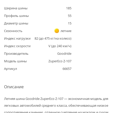
Ширина шины
185
Профиль шины
55
Диаметр шины
15
Сезонность
летние
Индекс нагрузки
82
(до
475
кг/на колесо)
Индекс скорости
V
(до
240
км/ч)
Производитель
Goodride
Модель шины
ZuperEco Z-107
Артикул
66657
Описание
Летняя шина Goodride ZuperEco Z-107 — экономичная модель для
легковых автомобилей среднего класса, обеспечивающая низкое
сопротивление качению, отличное сцепление на мокром и сухом