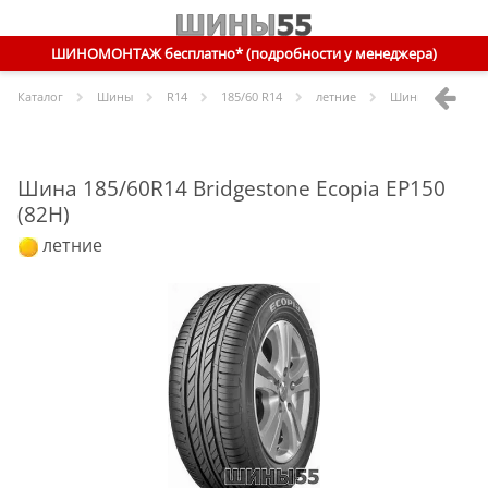
ШИНОМОНТАЖ бесплатно* (подробности у менеджера)
Каталог
Шины
R
14
185/60 R14
летние
Шины
Bridgesto
Шина 185/60R14 Bridgestone Ecopia EP150
(82H)
летние