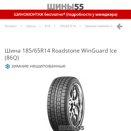
ШИНОМОНТАЖ бесплатно* (подробности у менеджера)
Каталог
Шины
R
14
185/65 R14
Зимние зимние нешипованн
Шина 185/65R14 Roadstone WinGuard Ice
(86Q)
зимние нешипованные