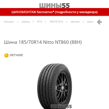
ШИНОМОНТАЖ бесплатно* (подробности у менеджера)
Каталог
Шины
R
14
185/70 R14
летние
Шины
Nitto
185/
Шина 185/70R14 Nitto NT860 (88H)
летние