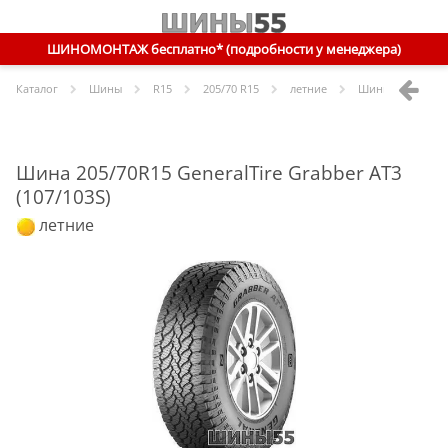
ШИНОМОНТАЖ бесплатно* (подробности у менеджера)
Каталог
Шины
R
15
205/70 R15
летние
Шины
GeneralTi
Шина 205/70R15 GeneralTire Grabber AT3
(107/103S)
летние