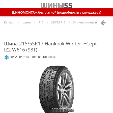
ШИНОМОНТАЖ бесплатно* (подробности у менеджера)
Каталог
Шины
R
17
215/55 R17
Зимние зимние нешипованн
Шина 215/55R17 Hankook Winter i*Cept
IZ2 W616 (98T)
зимние нешипованные