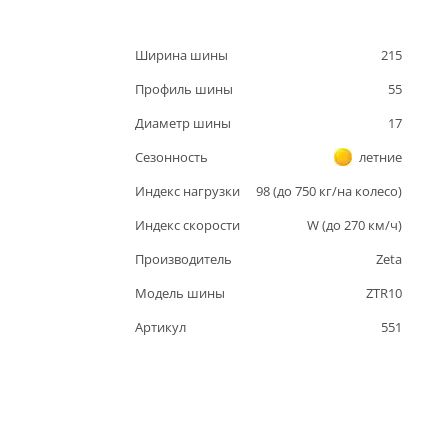
Ширина шины
215
Профиль шины
55
Диаметр шины
17
Сезонность
летние
Индекс нагрузки
98
(до
750
кг/на колесо)
Индекс скорости
W
(до
270
км/ч)
Производитель
Zeta
Модель шины
ZTR10
Артикул
551