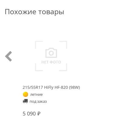
Похожие товары
215/55R17 HiFly HF-820 (98W)
летние
под заказ
5 090