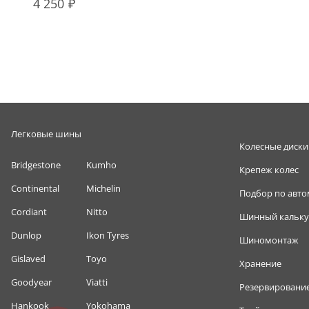
4 250
Легковые шины
Колесные диски
Bridgestone
Kumho
Крепеж колес
Continental
Michelin
Подбор по авт
Cordiant
Nitto
Шинный кальку
Dunlop
Ikon Tyres
Шиномонтаж
Gislaved
Toyo
Хранение
Goodyear
Viatti
Резервировани
Hankook
Yokohama