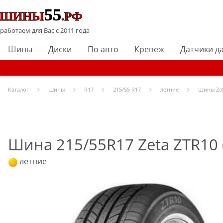
работаем для Вас с 2011 года
Шины
Диски
По авто
Крепеж
Датчики д
Каталог
Шины
R
17
215/55 R17
летние
Шины
Ze
Шина 215/55R17 Zeta ZTR10 
летние