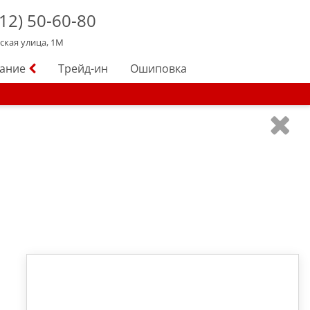
12)
50-60-80
йская улица, 1М
вание
Трейд-ин
Ошиповка