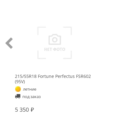
215/55R18 Fortune Perfectus FSR602
(95V)
летние
под заказ
5 350