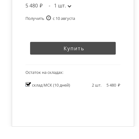
5 480
-
1
шт.
Получить
c 10 августа
Купить
Остаток на складах:
склад МСК
(10 дней)
2
шт.
5 480