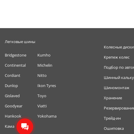
Легковые шины
Колесные диски
Bridgestone
Kumho
Крепеж колес
Continental
Michelin
Подбор по авт
Cordiant
Nitto
Шинный кальку
Dunlop
Ikon Tyres
Шиномонтаж
Gislaved
Toyo
Хранение
Goodyear
Viatti
Резервировани
Hankook
Yokohama
Трейд-ин
Кама
Ошиповка