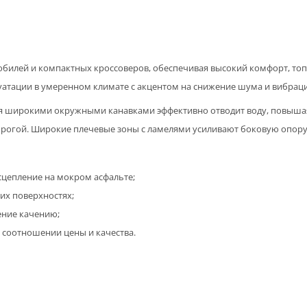
мобилей и компактных кроссоверов, обеспечивая высокий комфорт, то
уатации в умеренном климате с акцентом на снижение шума и вибрац
 широкими окружными канавками эффективно отводит воду, повышая
орогой. Широкие плечевые зоны с ламелями усиливают боковую опору
 сцепление на мокром асфальте;
их поверхностях;
ение качению;
 соотношении цены и качества.