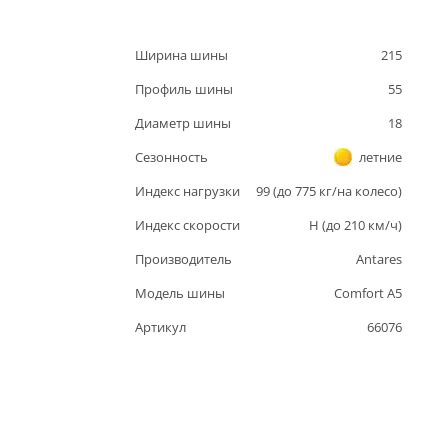
Ширина шины
215
Профиль шины
55
Диаметр шины
18
Сезонность
летние
Индекс нагрузки
99
(до
775
кг/на колесо)
Индекс скорости
H
(до
210
км/ч)
Производитель
Antares
Модель шины
Comfort A5
Артикул
66076