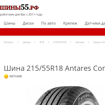
работаем для Вас с 2011 года
Шины
Диски
По авто
Крепеж
Датчики д
Каталог
Шины
R
18
215/55 R18
летние
Шины
An
Шина 215/55R18 Antares Com
летние