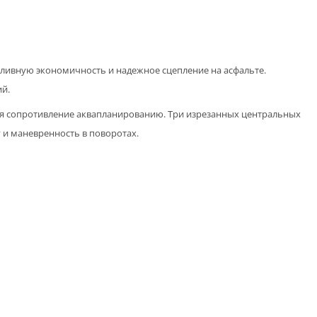
пливную экономичность и надежное сцепление на асфальте.
ий.
 сопротивление аквапланированию. Три изрезанных центральных
 и маневренность в поворотах.