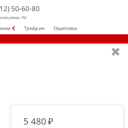
12)
50-60-80
йская улица, 1М
вание
Трейд-ин
Ошиповка
5 480