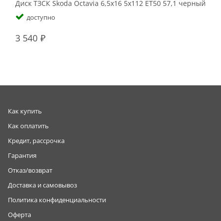
Диск ТЗСК Skoda Octavia 6,5x16 5x112 ET50 57,1 черный
Ди
Bl
доступно
3 540
4
Как купить
Как оплатить
Кредит, рассрочка
Гарантия
Отказ/возврат
Доставка и самовывоз
Политика конфиденциальности
Оферта