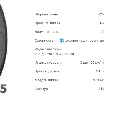
Ширина шины
225
Профиль шины
65
Диаметр шины
17
Сезонность
зимние нешипованные
Индекс нагрузки
102
(до
850
кг/на колесо)
Индекс скорости
Q
(до
160
км/ч)
Производитель
Nitto
Модель шины
NT90W
Артикул
243