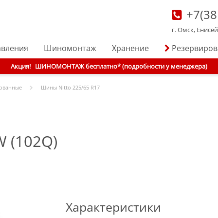
+7(38
г. Омск, Енисе
авления
Шиномонтаж
Хранение
Резервиро
Акция!
ШИНОМОНТАЖ бесплатно* (подробности у менеджера)
ованные
Шины
Nitto
225/65 R17
W (102Q)
Характеристики