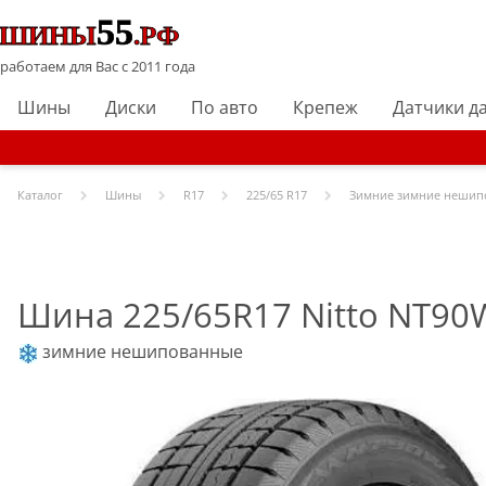
работаем для Вас с 2011 года
Шины
Диски
По авто
Крепеж
Датчики д
Каталог
Шины
R
17
225/65 R17
Зимние зимние нешип
Шина 225/65R17 Nitto NT90
зимние нешипованные