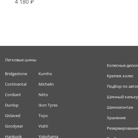
4 180
Легковые шины
Колесные диски
Bridgestone
Kumho
Крепеж колес
Continental
Michelin
Подбор по авт
Cordiant
Nitto
Шинный кальку
Dunlop
Ikon Tyres
Шиномонтаж
Gislaved
Toyo
Хранение
Goodyear
Viatti
Резервировани
Hankook
Yokohama