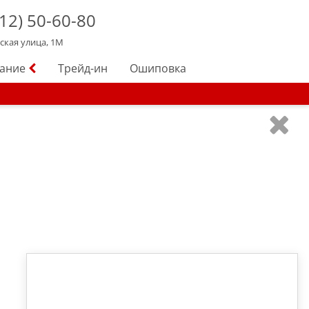
12)
50-60-80
йская улица, 1М
вание
Трейд-ин
Ошиповка