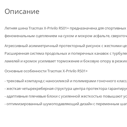
Описание
Летняя шина Tracmax X-Privilo RS01+ предназначена для спортивны
феноменальным сцеплением на сухом и мокром асфальте, сверхто
Агрессивный асимметричный протекторный рисунок с жесткими це
Расширенная система продольных и поперечных канавок с турбуле
ламелей и кромок усиливает торможение и боковую опору в резких
Основные особенности Tracmax X-Privilo RS01+
- трековый компаунд с наносиликой и полимерами гоночного класса
- жесткая четырехреберная структура центра протектора гарантиру
- адаптивные плечевые блоки с усиленной жесткостью повышают ус
- оптимизированный шумоподавляющий дизайн с переменным шагом 