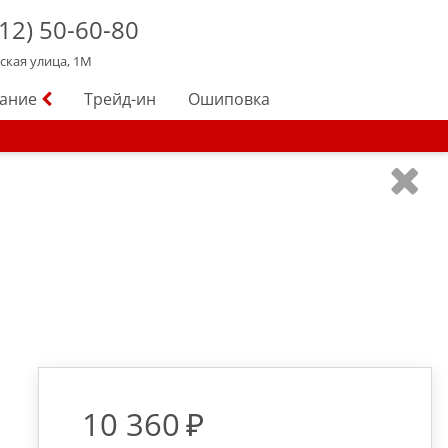
12)
50-60-80
йская улица, 1М
вание
Трейд-ин
Ошиповка
10 360