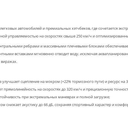
х легковых автомобилей и премиальных хэтчбеков, где сочетается экс
чной управляемостью на скоростях свыше 250 км/ч и оптимизирован
нтральными ребрами и массивными плечевыми блоками обеспечивает 
нтными вставками мгновенно отводит воду, исключая аквапланирован
 виражах.
 улучшает сцепление на мокром (+22% тормозного пути) и ресурс на 
ет прямолинейность на скоростях до 320 км/ч и прецизионную точност
тойчивость при экстремальных маневрах и полной загрузке;
снижает акустику до 66 дБ, сохраняя спортивный характер и комфор