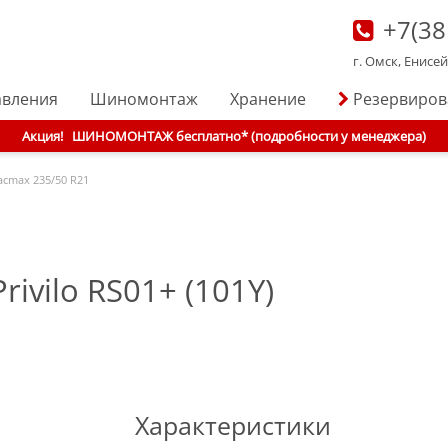
+7(38
г. Омск, Енисе
авления
Шиномонтаж
Хранение
Резервиро
Акция!
ШИНОМОНТАЖ бесплатно* (подробности у менеджера)
acmax
235/50 R21
ivilo RS01+ (101Y)
Характеристики