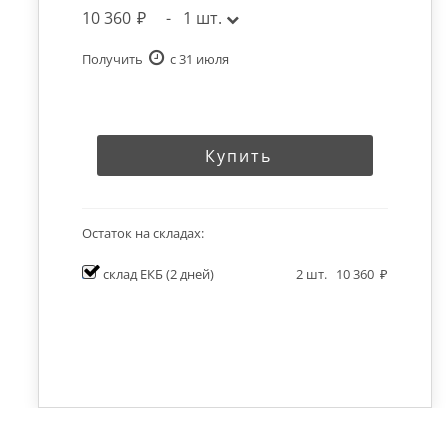
10 360
-
1
шт.
Получить
c 31 июля
Купить
Остаток на складах:
склад ЕКБ
(2 дней)
2
шт.
10 360