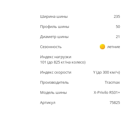
Ширина шины
235
Профиль шины
50
Диаметр шины
21
Сезонность
летние
Индекс нагрузки
101
(до
825
кг/на колесо)
Индекс скорости
Y
(до
300
км/ч)
Производитель
Tracmax
Модель шины
X-Privilo RS01+
Артикул
75825