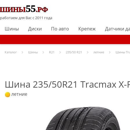
работаем для Вас с 2011 года
Шины
Диски
По авто
Крепеж
Датчики д
Каталог
Шины
R
21
235/50 R21
летние
Шины
Tr
Шина 235/50R21 Tracmax X-Pr
летние