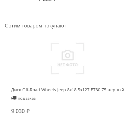
С этим товаром покупают
Диск Off-Road Wheels Jeep 8x18 5x127 ET30 75 черный
Ди
Fa
под заказ
9 030
1