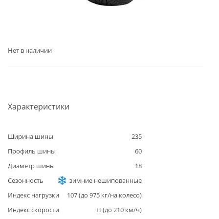
Нет в наличии
Характеристики
Ширина шины
235
Профиль шины
60
Диаметр шины
18
Сезонность
зимние нешипованные
Индекс нагрузки
107
(до
975
кг/на колесо)
Индекс скорости
H
(до
210
км/ч)