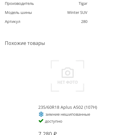
Производитель
Tigar
Модель шины
Winter SUV
Артикул
280
Похожие товары
235/60R18 Aplus A502 (107H)
2
зимние нешипованные
доступно
7 280
7