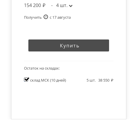
154 200
-
4
шт.
Получить
c 17 августа
Купить
Остаток на складах:
склад МСК
(10 дней)
5
шт.
38 550