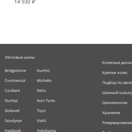
14 930
Легковые шины
Колесные диски
Bridgestone
Kumho
Крепеж колес
Continental
Michelin
Подбор по авт
Cordiant
Nitto
Шинный кальку
Dunlop
Ikon Tyres
Шиномонтаж
Gislaved
Toyo
Хранение
Goodyear
Viatti
Резервировани
Hankook
Yokohama