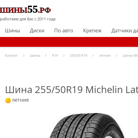
работаем для Вас с 2011 года
Шины
Диски
По авто
Крепеж
Датчики д
Каталог
Шины
R
19
255/50 R19
летние
Шины
Mi
Шина 255/50R19 Michelin Lat
летние