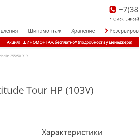
+7(38
г. Омск, Енисе
авления
Шиномонтаж
Хранение
Резервиро
Акция!
ШИНОМОНТАЖ бесплатно* (подробности у менеджера)
chelin
255/50 R19
itude Tour HP (103V)
Характеристики