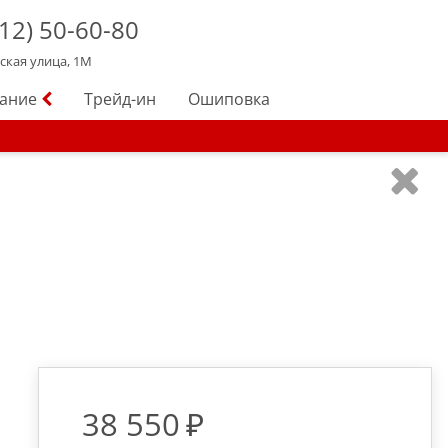
12)
50-60-80
йская улица, 1М
вание
Трейд-ин
Ошиповка
38 550