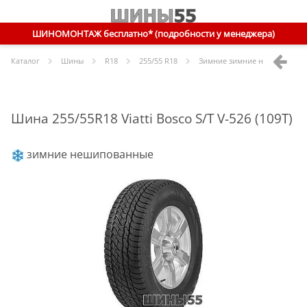
ШИНОМОНТАЖ бесплатно* (подробности у менеджера)
Каталог
Шины
R
18
255/55 R18
Зимние зимние нешипованн
Шина 255/55R18 Viatti Bosco S/T V-526 (109T)
зимние нешипованные