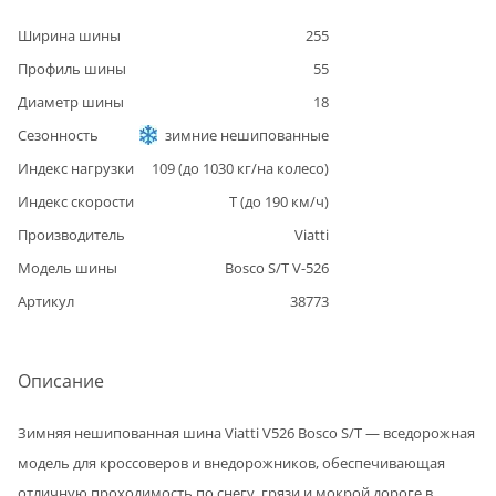
Ширина шины
255
Профиль шины
55
Диаметр шины
18
Сезонность
зимние нешипованные
Индекс нагрузки
109
(до
1030
кг/на колесо)
Индекс скорости
T
(до
190
км/ч)
Производитель
Viatti
Модель шины
Bosco S/T V-526
Артикул
38773
Описание
Зимняя нешипованная шина Viatti V526 Bosco S/T — вседорожная
модель для кроссоверов и внедорожников, обеспечивающая
отличную проходимость по снегу, грязи и мокрой дороге в