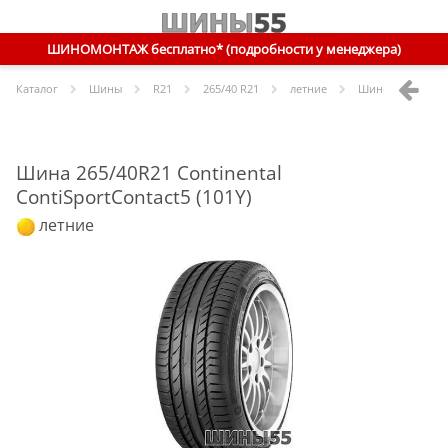
ШИНОМОНТАЖ бесплатно* (подробности у менеджера)
Каталог
Шины
R
21
265/40 R21
летние
Шины
Continent
Шина 265/40R21 Continental
ContiSportContact5 (101Y)
летние