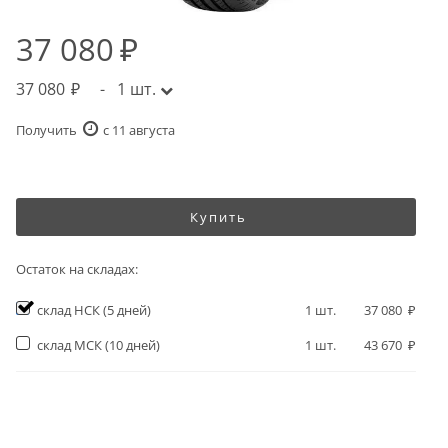
37 080
37 080
-
1
шт.
Получить
c 11 августа
Купить
Остаток на складах:
склад НСК
(5 дней)
1
шт.
37 080
склад МСК
(10 дней)
1
шт.
43 670