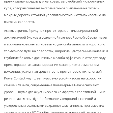
премиальная модель для легковых автомобилей и спортивных
купе, которая сочетает экстремальное сцепление на сухих и
мокрых дорогах с точной управляемостью и отзывчивостью на
высоких скоростях.
Асимметричный рисунок протектора с оптимизированной
архитектурой блоков и усиленной плечевой зоной обеспечивает
максимальное контактное пятно для стабильности и короткого
тормозного пути на поворотах, широкие центральные канавки и
глубокие боковые дренажные желоба эффективно отводят воду
предотвращая аквапланирование даже при экстремальном
вождении, усиленная средняя зона протектора с технологией
PowerContact улучшает курсовую устойчивость на скоростях
свыше 270 км/ч, современные полимерные блоки снижают
уровень шума для акустического комфорта в спортивной шине,
резиновая смесь High-Performance Compound с силикой и
углеродными волокнами сохраняет эластичность при высоких
температурах до 80°C и обеспечивает мгновенный отклик на