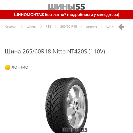
ШИНОМОНТАЖ бесплатно* (подробности у менеджера)
Каталог
Шины
R
18
265/60 R18
летние
Шины
Nitto
265/
Шина 265/60R18 Nitto NT420S (110V)
летние