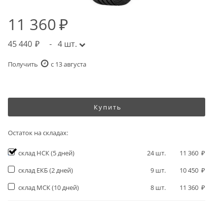
11 360
45 440
-
4
шт.
Получить
c 13 августа
Купить
Остаток на складах:
склад НСК
(5 дней)
24
шт.
11 360
склад ЕКБ
(2 дней)
9
шт.
10 450
склад МСК
(10 дней)
8
шт.
11 360