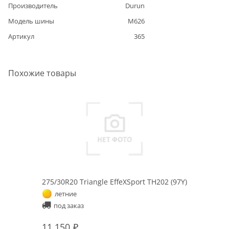
Производитель
Durun
Модель шины
M626
Артикул
365
Похожие товары
275/30R20 Triangle EffeXSport TH202 (97Y)
летние
под заказ
11 150