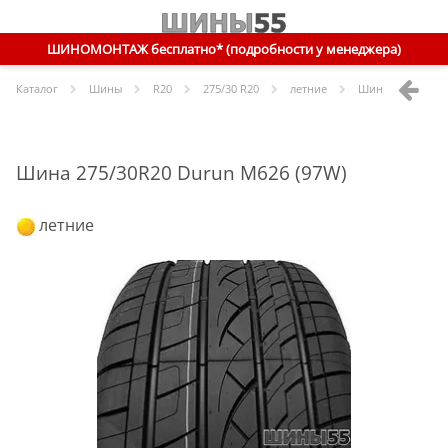
ШИНОМОНТАЖ бесплатно* (подробности у менеджера)
Каталог
Шины
R
20
275/30 R20
летние
Шины
Durun
275
Шина 275/30R20 Durun M626 (97W)
летние