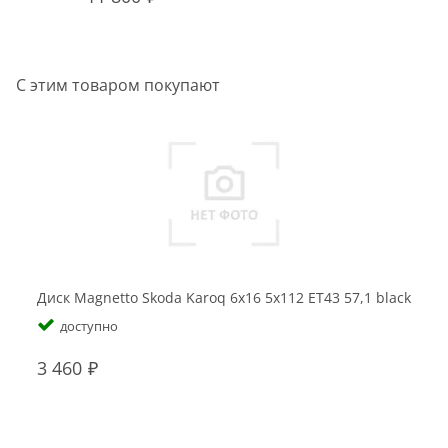
С этим товаром покупают
Диск Magnetto Skoda Karoq 6x16 5x112 ET43 57,1 black
Ди
с
доступно
3 460
3