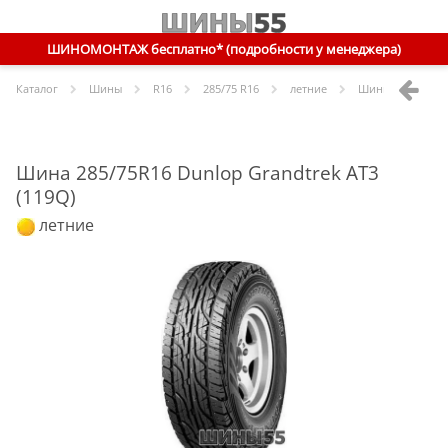
ШИНОМОНТАЖ бесплатно* (подробности у менеджера)
Каталог
Шины
R
16
285/75 R16
летние
Шины
Dunlop
28
Шина 285/75R16 Dunlop Grandtrek AT3
(119Q)
летние