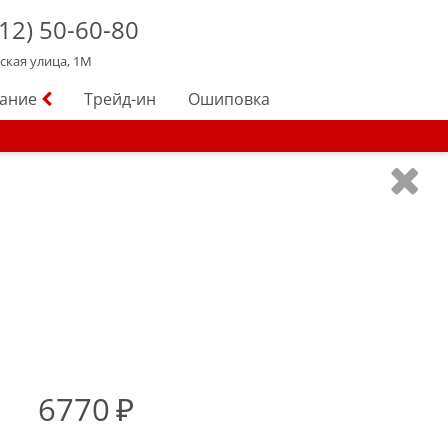
12)
50-60-80
йская улица, 1М
вание
Трейд-ин
Ошиповка
6770