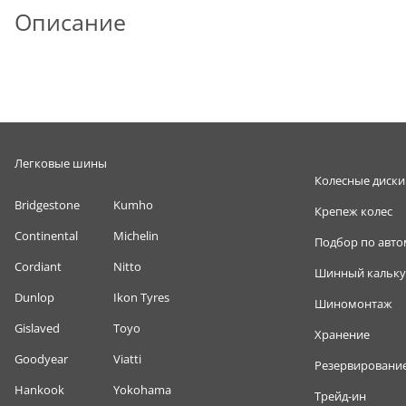
Описание
Легковые шины
Колесные диски
Bridgestone
Kumho
Крепеж колес
Continental
Michelin
Подбор по авт
Cordiant
Nitto
Шинный кальку
Dunlop
Ikon Tyres
Шиномонтаж
Gislaved
Toyo
Хранение
Goodyear
Viatti
Резервировани
Hankook
Yokohama
Трейд-ин