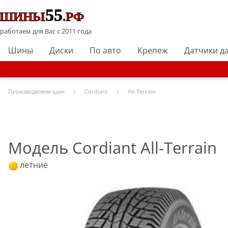
работаем для Вас с 2011 года
Шины
Диски
По авто
Крепеж
Датчики д
Производители шин
Cordiant
All-Terrain
Модель Cordiant All-Terrain
летние