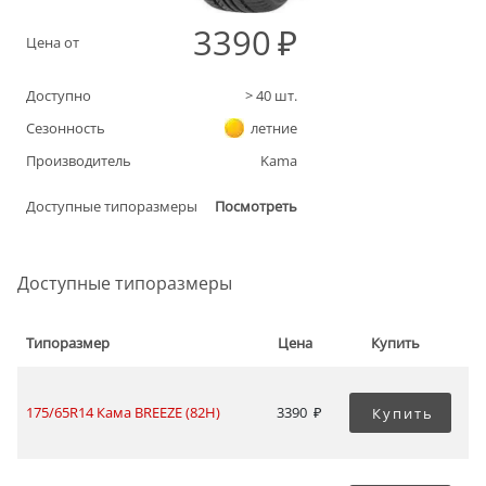
3390
Цена от
Доступно
>
40
шт.
Сезонность
летние
Производитель
Kama
Доступные типоразмеры
Посмотреть
Доступные типоразмеры
Типоразмер
Цена
Купить
175/65R14 Кама BREEZE (82H)
3390
Купить