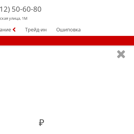
12)
50-60-80
йская улица, 1М
вание
Трейд-ин
Ошиповка