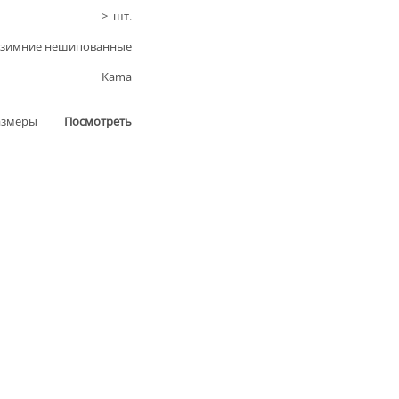
>
шт.
зимние нешипованные
Kama
азмеры
Посмотреть