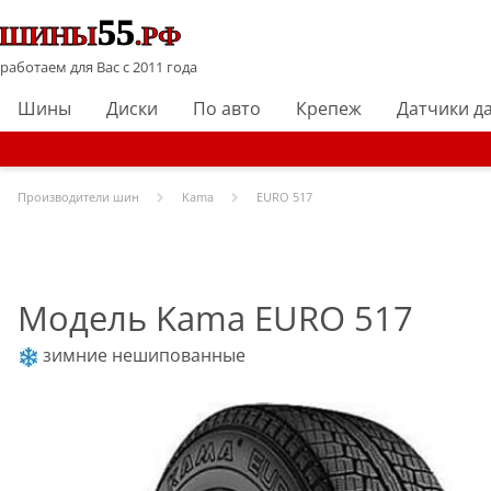
работаем для Вас с 2011 года
Шины
Диски
По авто
Крепеж
Датчики д
Производители шин
Kama
EURO 517
Модель Kama EURO 517
зимние нешипованные