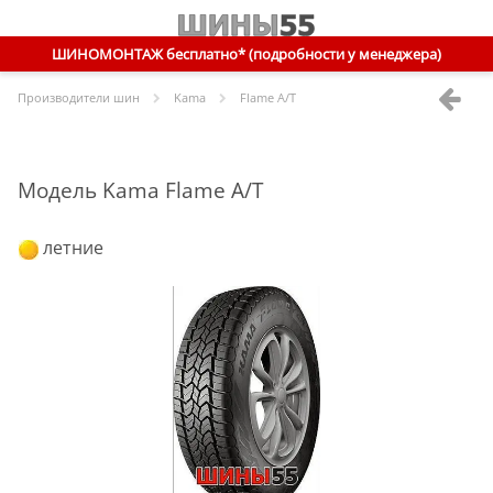
ШИНОМОНТАЖ бесплатно* (подробности у менеджера)
Производители шин
Kama
Flame A/T
Модель Kama Flame A/T
летние