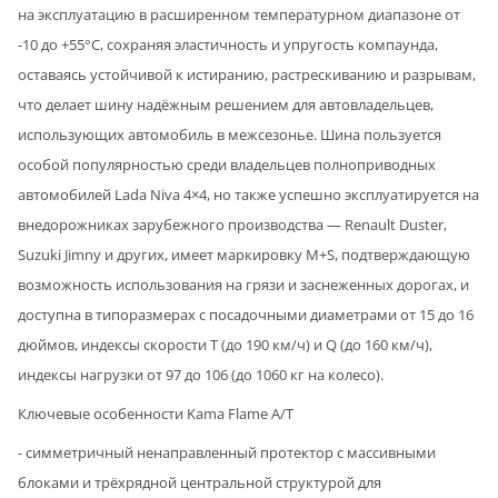
на эксплуатацию в расширенном температурном диапазоне от
-10 до +55°C, сохраняя эластичность и упругость компаунда,
оставаясь устойчивой к истиранию, растрескиванию и разрывам,
что делает шину надёжным решением для автовладельцев,
использующих автомобиль в межсезонье. Шина пользуется
особой популярностью среди владельцев полноприводных
автомобилей Lada Niva 4×4, но также успешно эксплуатируется на
внедорожниках зарубежного производства — Renault Duster,
Suzuki Jimny и других, имеет маркировку M+S, подтверждающую
возможность использования на грязи и заснеженных дорогах, и
доступна в типоразмерах с посадочными диаметрами от 15 до 16
дюймов, индексы скорости T (до 190 км/ч) и Q (до 160 км/ч),
индексы нагрузки от 97 до 106 (до 1060 кг на колесо).
Ключевые особенности Kama Flame A/T
- симметричный ненаправленный протектор с массивными
блоками и трёхрядной центральной структурой для