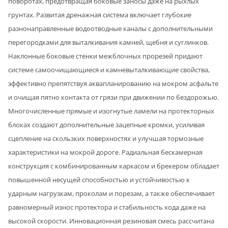
поворотах, предотвращая боковые заносы даже на рыхлых
грунтах. Развитая дренажная система включает глубокие
разнонаправленные водоотводные каналы с дополнительными
перегородками для выталкивания камней, щебня и суглинков.
Наклонные боковые стенки межблочных прорезей придают
системе самоочищающиеся и камневыталкивающие свойства,
эффективно препятствуя аквапланированию на мокром асфальте
и очищая пятно контакта от грязи при движении по бездорожью.
Многочисленные прямые и изогнутые ламели на протекторных
блоках создают дополнительные зацепные кромки, усиливая
сцепление на скользких поверхностях и улучшая тормозные
характеристики на мокрой дороге. Радиальная бескамерная
конструкция с комбинированным каркасом и брекером обладает
повышенной несущей способностью и устойчивостью к
ударным нагрузкам, проколам и порезам, а также обеспечивает
равномерный износ протектора и стабильность хода даже на
высокой скорости. Инновационная резиновая смесь рассчитана