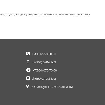
зки, подходит для ультракомпактных и компактных легковых
+7(3812)
50-60-80
+7(904)
070-71-71
+7(904)
070-70-00
shop@tyres55.ru
г. Омск, ул. Енисейская, д.1М