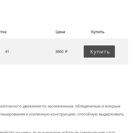
аток
Цена
Купить
Купить
41
3860
 безопасного движения по заснеженным, обледенелым и мокрым
вапланирования и усиленную конструкцию, способную выдерживать
йства на снегу, льду и мокром асфальте. Центральная часть