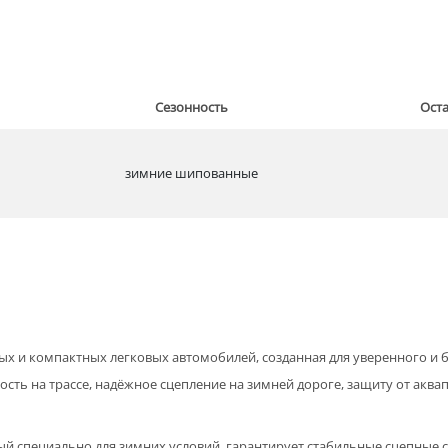
Сезонность
Ост
зимние шипованные
х и компактных легковых автомобилей, созданная для уверенного и
вость на трассе, надёжное сцепление на зимней дороге, защиту от ак
специально для зимних условий, гарантирует стабильные сцепные сво