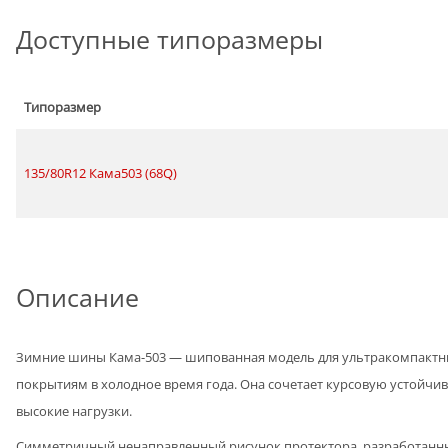
Доступные типоразмеры
Типоразмер
135/80R12 Кама503 (68Q)
Описание
Зимние шины Кама-503 — шипованная модель для ультракомпактны
покрытиям в холодное время года. Она сочетает курсовую устойчи
высокие нагрузки.
Симметричный ненаправленный рисунок протектора, разработанный 