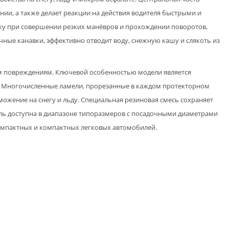
и, а также делает реакции на действия водителя быстрыми и
ку при совершении резких манёвров и прохождении поворотов,
ные канавки, эффективно отводит воду, снежную кашу и слякоть из
им повреждениям. Ключевой особенностью модели является
. Многочисленные ламели, прорезанные в каждом протекторном
ожение на снегу и льду. Специальная резиновая смесь сохраняет
ель доступна в диапазоне типоразмеров с посадочными диаметрами
омпактных и компактных легковых автомобилей.