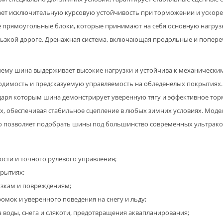
ет исключительную курсовую устойчивость при торможении и ускорени
е прямоугольные блоки, которые принимают на себя основную нагруз
льзкой дороге. Дренажная система, включающая продольные и попереч
 чему шина выдерживает высокие нагрузки и устойчива к механическ
одимость и предсказуемую управляемость на обледенелых покрытиях
аря которым шина демонстрирует уверенную тягу и эффективное торм
рах, обеспечивая стабильное сцепление в любых зимних условиях. Мод
 что позволяет подобрать шины под большинство современных ультрак
сти и точного рулевого управления;
крытиях;
узкам и повреждениям;
мок и уверенного поведения на снегу и льду;
 воды, снега и слякоти, предотвращения аквапланирования;