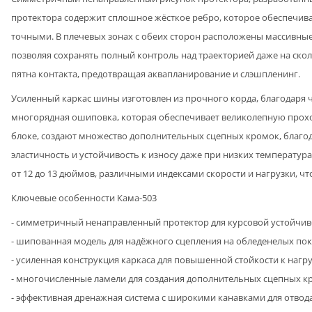
протектора содержит сплошное жёсткое ребро, которое обеспечива
точными. В плечевых зонах с обеих сторон расположены массивны
позволяя сохранять полный контроль над траекторией даже на ско
пятна контакта, предотвращая аквапланирование и слэшпленинг.
Усиленный каркас шины изготовлен из прочного корда, благодаря
многорядная ошиповка, которая обеспечивает великолепную прох
блоке, создают множество дополнительных сцепных кромок, благод
эластичность и устойчивость к износу даже при низких температу
от 12 до 13 дюймов, различными индексами скорости и нагрузки,
Ключевые особенности Кама-503
- симметричный ненаправленный протектор для курсовой устойчиво
- шипованная модель для надёжного сцепления на обледенелых по
- усиленная конструкция каркаса для повышенной стойкости к нагр
- многочисленные ламели для создания дополнительных сцепных кро
- эффективная дренажная система с широкими канавками для отвода