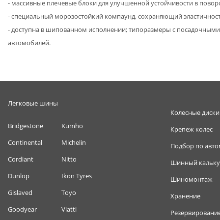
- массивные плечевые блоки для улучшенной устойчивости в повор
- специальный морозостойкий компаунд, сохраняющий эластичност
- доступна в шипованном исполнении; типоразмеры с посадочными 
автомобилей.
Легковые шины
Колесные диски
Bridgestone
Kumho
Крепеж колес
Continental
Michelin
Подбор по авт
Cordiant
Nitto
Шинный кальку
Dunlop
Ikon Tyres
Шиномонтаж
Gislaved
Toyo
Хранение
Goodyear
Viatti
Резервировани