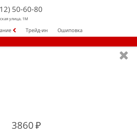
12)
50-60-80
йская улица, 1М
вание
Трейд-ин
Ошиповка
3860