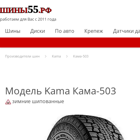
работаем для Вас с 2011 года
Шины
Диски
По авто
Крепеж
Датчики д
Производители шин
Kama
Кама-503
Модель Kama Кама-503
зимние шипованные