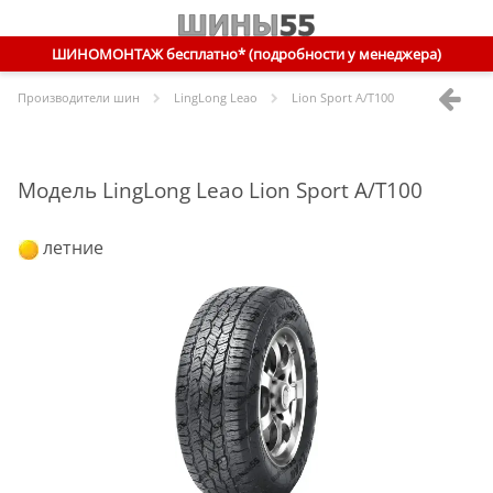
ШИНОМОНТАЖ бесплатно* (подробности у менеджера)
Производители шин
LingLong Leao
Lion Sport A/T100
Модель LingLong Leao Lion Sport A/T100
летние