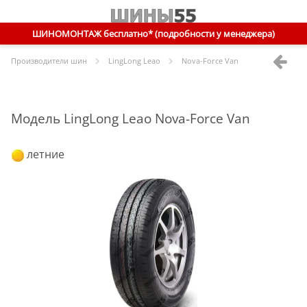
ШИНОМОНТАЖ бесплатно* (подробности у менеджера)
Производители шин
LingLong Leao
Nova-Force Van
Модель LingLong Leao Nova-Force Van
летние