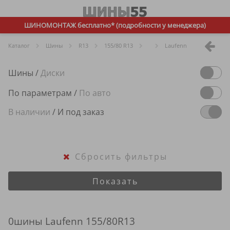
ШИНОМОНТАЖ бесплатно* (подробности у менеджера)
Каталог
Шины
R
13
155/80 R13
Laufenn
Шины
/
Диски
По параметрам
/
По авто
В наличии
/
И под заказ
Сбросить фильтры
Показать
0шины Laufenn 155/80R13