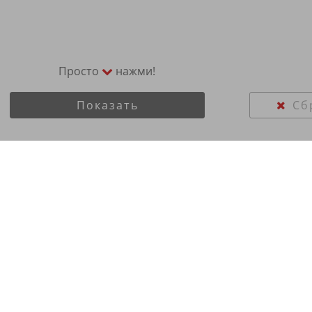
Просто
нажми!
Показать
Сб
6