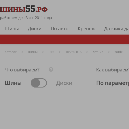
работаем для Вас с 2011 года
Шины
Диски
По авто
Крепеж
Датчики д
Каталог
Шины
R
16
185/50 R16
летние
sonix
Что выбираем?
Как выбираем
Шины
Диски
По парамет