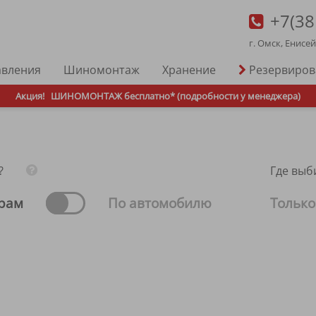
+7(38
г. Омск, Енисе
авления
Шиномонтаж
Хранение
Резервиро
Акция!
ШИНОМОНТАЖ бесплатно* (подробности у менеджера)
?
Где выб
рам
По автомобилю
Только