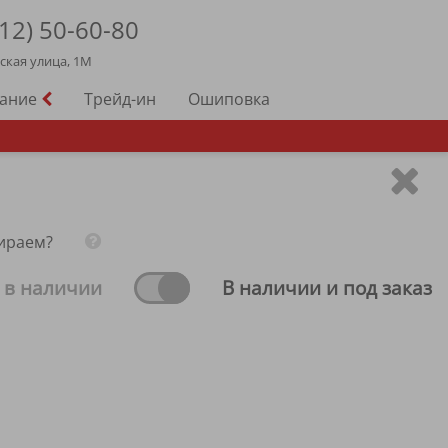
12)
50-60-80
йская улица, 1М
вание
Трейд-ин
Ошиповка
ираем?
 в наличии
В наличии и под заказ