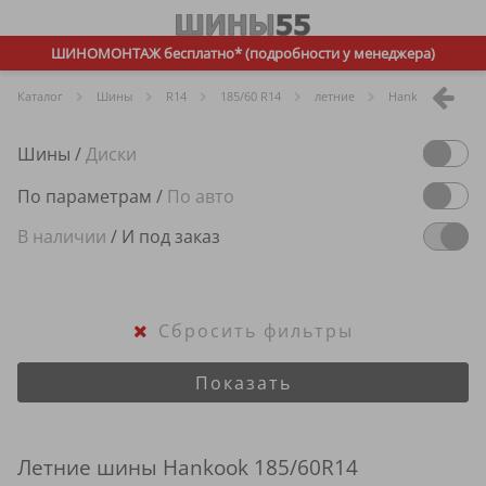
ШИНОМОНТАЖ бесплатно* (подробности у менеджера)
Каталог
Шины
R
14
185/60 R14
летние
Hankook
Шины
/
Диски
По параметрам
/
По авто
В наличии
/
И под заказ
Сбросить фильтры
Показать
Летние шины Hankook 185/60R14