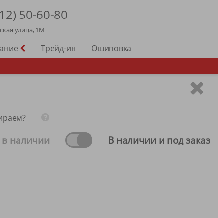
12)
50-60-80
йская улица, 1М
вание
Трейд-ин
Ошиповка
ираем?
 в наличии
В наличии и под заказ