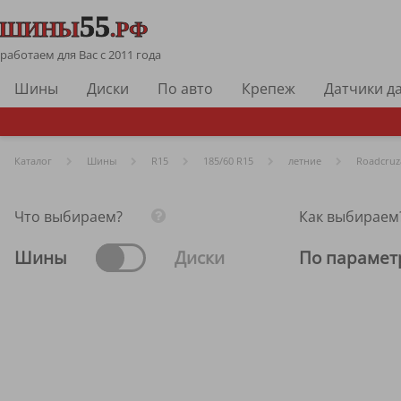
работаем для Вас с 2011 года
Шины
Диски
По авто
Крепеж
Датчики д
Каталог
Шины
R
15
185/60 R15
летние
Roadcruz
Что выбираем?
Как выбираем
Шины
Диски
По парамет