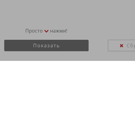
Просто
нажми!
Показать
Сб
/60R15