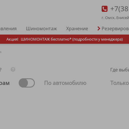
+7(38
г. Омск, Енисе
авления
Шиномонтаж
Хранение
Резервиро
Акция!
ШИНОМОНТАЖ бесплатно* (подробности у менеджера)
a
?
Где выб
рам
По автомобилю
Только